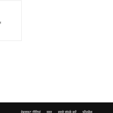
ल
वेबसाइट नीतियां
मदद
हमसे संपर्क करें
फ़ीडबैक